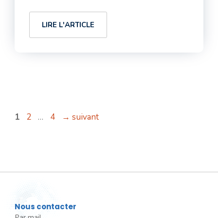
LIRE L'ARTICLE
Page
Page
Page
1
2
…
4
→
suivant
Nous contacter
Par mail